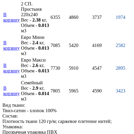
2 СП.
Простыня
В
220х240
6355
4860
3737
1974
корзину
Вес -
2.38
кг,
Объем -
0.013
м3
Евро Мини
В
Вес -
2.4
кг,
7085
5420
4169
2582
корзину
Объем -
0.013
м3
Евро Макси
В
Вес -
2.6
кг,
7730
5910
4547
2895
корзину
Объем -
0.013
м3
Семейный
В
Вес -
2.9
кг,
7805
5965
4590
3423
корзину
Объем -
0.014
м3
Вид ткани:
Твил-сатин - хлопок 100%
Состав:
Плотность ткани 120 гр/м; саржевое плетение нитей;
Упаковка:
Прозрачная упаковка ПВХ