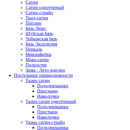
Сатин
Сатин однотонный
Сатин-страйп
Твил-сатин
Поплин
Бязь Люкс
Шуйская Бязь
Тейковская бязь
Бязь Эксклюзив
Перкаль
Микрофибра
Мако-сатин
Полиэстер
Зима - Лето поплин
Постельные принадлежности
Ткань сатин
Пододеяльники
Простыни
Наволочки
Ткань сатин однотонный
Пододеяльники
Простыни
Наволочки
Ткань сатин-страйп
Пододеяльники