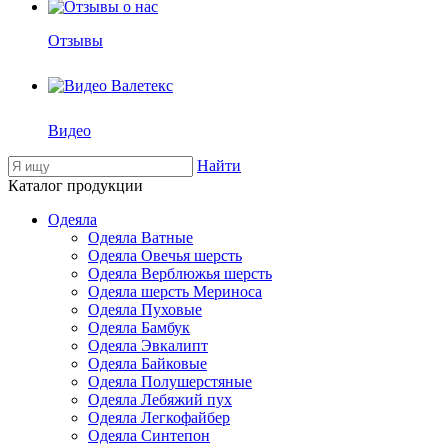
Отзывы
Видео
Найти
Каталог продукции
Одеяла
Одеяла Ватные
Одеяла Овечья шерсть
Одеяла Верблюжья шерсть
Одеяла шерсть Мериноса
Одеяла Пуховые
Одеяла Бамбук
Одеяла Эвкалипт
Одеяла Байковые
Одеяла Полушерстяные
Одеяла Лебяжий пух
Одеяла Легкофайбер
Одеяла Синтепон