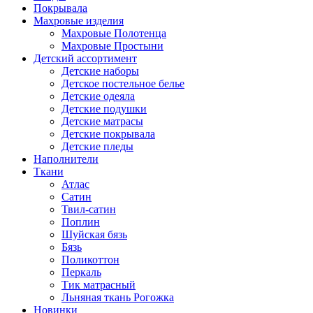
Покрывала
Махровые изделия
Махровые Полотенца
Махровые Простыни
Детский ассортимент
Детские наборы
Детское постельное белье
Детские одеяла
Детские подушки
Детские матрасы
Детские покрывала
Детские пледы
Наполнители
Ткани
Атлас
Сатин
Твил-сатин
Поплин
Шуйская бязь
Бязь
Поликоттон
Перкаль
Тик матрасный
Льняная ткань Рогожка
Новинки