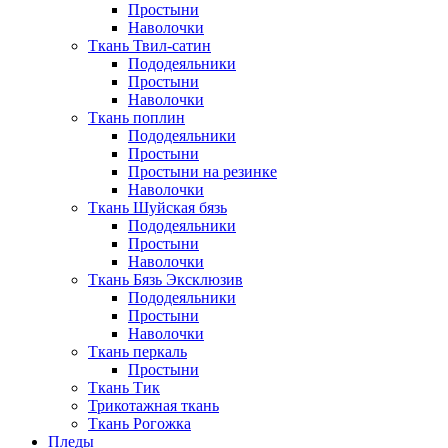
Простыни
Наволочки
Ткань Твил-сатин
Пододеяльники
Простыни
Наволочки
Ткань поплин
Пододеяльники
Простыни
Простыни на резинке
Наволочки
Ткань Шуйская бязь
Пододеяльники
Простыни
Наволочки
Ткань Бязь Эксклюзив
Пододеяльники
Простыни
Наволочки
Ткань перкаль
Простыни
Ткань Тик
Трикотажная ткань
Ткань Рогожка
Пледы