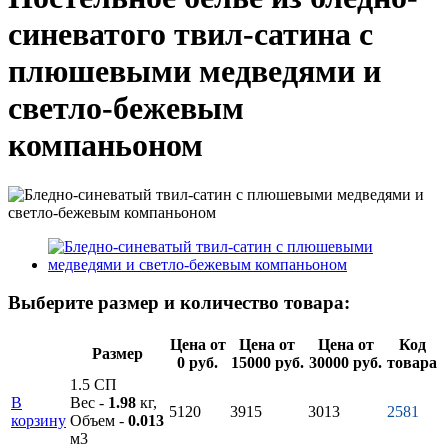
синеватого твил-сатина с
плюшевыми медведями и
светло-бежевым
компаньоном
Выберите размер и количество товара:
Цена от
Цена от
Цена от
Код
Размер
0 руб.
15000 руб.
30000 руб.
товара
1.5 СП
В
Вес -
1.98
кг,
5120
3915
3013
2581
корзину
Объем -
0.013
м3