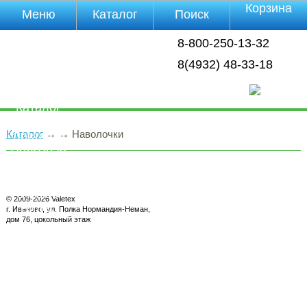
Корзина
Меню
Каталог
Поиск
Уцененные
8-800-250-13-32
товары
О компании
8(4932) 48-33-18
Контакты
Прайс-лист
Каталог
Оплата
Каталог
→
→
Наволочки
Доставка
Полезная
инфа
Магазины
Отзывы
© 2009-2026 Valetex
Видео
г. Иваново, ул. Полка Нормандия-Неман,
дом 76, цокольный этаж