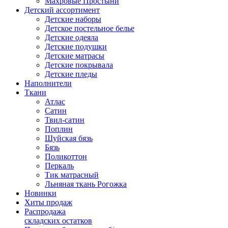
Махровые Простыни
Детский ассортимент
Детские наборы
Детское постельное белье
Детские одеяла
Детские подушки
Детские матрасы
Детские покрывала
Детские пледы
Наполнители
Ткани
Атлас
Сатин
Твил-сатин
Поплин
Шуйская бязь
Бязь
Поликоттон
Перкаль
Тик матрасный
Льняная ткань Рогожка
Новинки
Хиты продаж
Распродажа
складских остатков