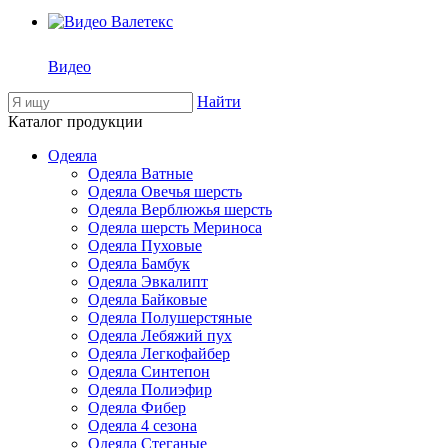
Видео
Найти
Каталог продукции
Одеяла
Одеяла Ватные
Одеяла Овечья шерсть
Одеяла Верблюжья шерсть
Одеяла шерсть Мериноса
Одеяла Пуховые
Одеяла Бамбук
Одеяла Эвкалипт
Одеяла Байковые
Одеяла Полушерстяные
Одеяла Лебяжий пух
Одеяла Легкофайбер
Одеяла Синтепон
Одеяла Полиэфир
Одеяла Фибер
Одеяла 4 сезона
Одеяла Стеганые