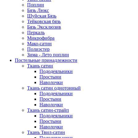
Поплин
Бязь Люкс
Шуйская Бязь
Тейковская бязь
Бязь Эксклюзив
Перкаль
Микрофибра
Мако-сатин
Полиэстер
Зима - Лето поплин
Постельные принадлежности
Ткань сатин
Пододеяльники
Простыни
Наволочки
Ткань сатин однотонный
Пододеяльники
Простыни
Наволочки
Ткань сатин-страйп
Пододеяльники
Простыни
Наволочки
Ткань Твил-сатин
Пододеяльники