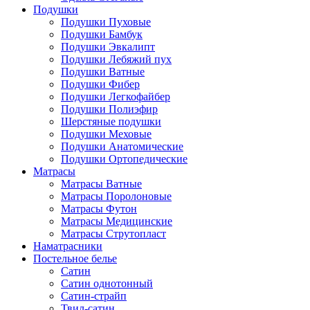
Подушки
Подушки Пуховые
Подушки Бамбук
Подушки Эвкалипт
Подушки Лебяжий пух
Подушки Ватные
Подушки Фибер
Подушки Легкофайбер
Подушки Полиэфир
Шерстяные подушки
Подушки Меховые
Подушки Анатомические
Подушки Ортопедические
Матрасы
Матрасы Ватные
Матрасы Поролоновые
Матрасы Футон
Матрасы Медицинские
Матрасы Струтопласт
Наматрасники
Постельное белье
Сатин
Сатин однотонный
Сатин-страйп
Твил-сатин