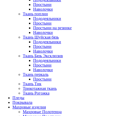
Простыни
Наволочки
Ткань поплин
Пододеяльники
Простыни
Простыни на резинке
Наволочки
Ткань Шуйская бязь
Пододеяльники
Простыни
Наволочки
Ткань Бязь Эксклюзив
Пододеяльники
Простыни
Наволочки
Ткань перкаль
Простыни
Ткань Тик
Трикотажная ткань
Ткань Рогожка
Пледы
Покрывала
Махровые изделия
Махровые Полотенца