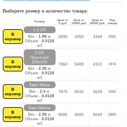
Выберите размер и количество товара:
Цена от
Цена от
Цена от
Код
Размер
0 руб.
15000 руб.
30000 руб.
товара
1.5 СП
В
Вес -
1.98
кг,
5690
4350
3348
2581
корзину
Объем -
0.0128
м3
2 СП.
Простыня
В
220х240
7060
5400
4153
1974
корзину
Вес -
2.38
кг,
Объем -
0.0128
м3
Евро Мини
В
Вес -
2.4
кг,
7870
6015
4628
2582
корзину
Объем -
0.0128
м3
Евро Макси
В
Вес -
2.59
кг,
8585
6565
5049
2895
корзину
Объем -
0.0128
м3