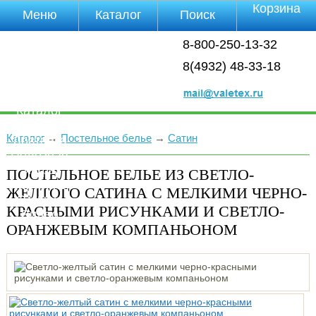
Корзина
Меню
Каталог
Поиск
Уцененные
8-800-250-13-32
товары
О компании
8(4932) 48-33-18
Контакты
Прайс-лист
Каталог
Оплата
Каталог
→
Постельное белье
→
Сатин
Доставка
Полезная
инфа
ПОСТЕЛЬНОЕ БЕЛЬЕ ИЗ СВЕТЛО-
Магазины
ЖЕЛТОГО САТИНА С МЕЛКИМИ ЧЕРНО-
Отзывы
КРАСНЫМИ РИСУНКАМИ И СВЕТЛО-
Видео
ОРАНЖЕВЫМ КОМПАНЬОНОМ