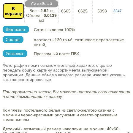
Семейный
В
Вес -
2.92
кг,
8665
6625
5098
3347
корзину
Объем -
0.0139
м3
Вид ткани:
Сатин - хлопок 100%
Состав:
плотность 130 гр.м², сатиновое переплетение
нитей;
Упаковка:
Прозрачный пакет ПВХ
Фотография носит ознакомительный характер, с целью
передать общую картину ассортимента выпускаемой
продукции. Данные объёма каждого размера изделия указаны
как транспортировочные.
При оформлении заказа Вы можете написать свои пожелания
в поле комментария к заказу.
Комплеты постельного белья из светло-желтого сатина с
мелкими черно-красными рисунками и светло-оранжевым
компаньоном.
Детский
- возможный размер наволочки на молнии: 40х60;