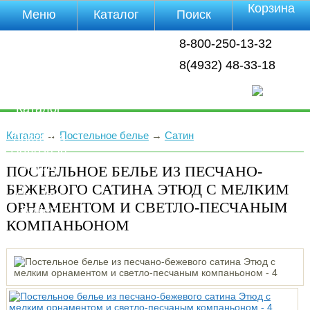
Корзина
Меню
Каталог
Поиск
Уцененные
8-800-250-13-32
товары
О компании
8(4932) 48-33-18
Контакты
Прайс-лист
Каталог
Оплата
Каталог
→
Постельное белье
→
Сатин
Доставка
Полезная
инфа
ПОСТЕЛЬНОЕ БЕЛЬЕ ИЗ ПЕСЧАНО-
Магазины
БЕЖЕВОГО САТИНА ЭТЮД С МЕЛКИМ
Отзывы
ОРНАМЕНТОМ И СВЕТЛО-ПЕСЧАНЫМ
Видео
КОМПАНЬОНОМ