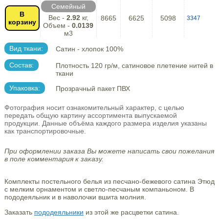
Семейный
В
Вес -
2.92
кг,
8665
6625
5098
3347
корзину
Объем -
0.0139
м3
Вид ткани:
Сатин - хлопок 100%
Состав:
Плотность 120 гр/м, сатиновое плетение нитей в
ткани
Упаковка:
Прозрачный пакет ПВХ
Фотография носит ознакомительный характер, с целью
передать общую картину ассортимента выпускаемой
продукции. Данные объёма каждого размера изделия указаны
как транспортировочные.
При оформлении заказа Вы можете написать свои пожелания
в поле комментария к заказу.
Комплекты постельного белья из песчано-бежевого сатина Этюд
с мелким орнаментом и светло-песчаным компаньоном. В
пододеяльник и в наволочки вшита молния.
Заказать
пододеяльники
из этой же расцветки сатина.