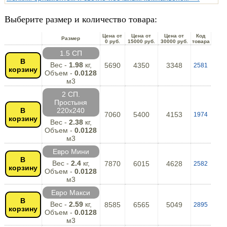
Выберите размер и количество товара:
Цена от
Цена от
Цена от
Код
Размер
0 руб.
15000 руб.
30000 руб.
товара
1.5 СП
В
Вес -
1.98
кг,
5690
4350
3348
2581
корзину
Объем -
0.0128
м3
2 СП.
Простыня
В
220х240
7060
5400
4153
1974
корзину
Вес -
2.38
кг,
Объем -
0.0128
м3
Евро Мини
В
Вес -
2.4
кг,
7870
6015
4628
2582
корзину
Объем -
0.0128
м3
Евро Макси
В
Вес -
2.59
кг,
8585
6565
5049
2895
корзину
Объем -
0.0128
м3