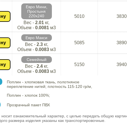
Евро Мини,
Простыня
220х240
ину
5010
3830
Вес -
2.01
кг,
Объем -
0.0081
м3
Евро Макси
ину
5085
3890
Вес -
2.3
кг,
Объем -
0.0083
м3
Семейный
ину
5150
3940
Вес -
2.4
кг,
Объем -
0.0083
м3
Поплин - хлопковая ткань, полотняное
переплетение нитей; плотность 115-120 гр/м,
Поплин - хлопок 100%;
Прозрачный пакет ПВХ
 носит ознакомительный характер, с целью передать общую карти
ого размера изделия указаны как транспортировочные.