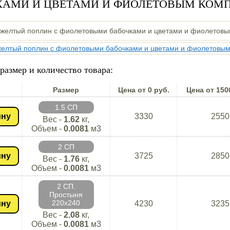
КАМИ И ЦВЕТАМИ И ФИОЛЕТОВЫМ КОМ
размер и количество товара:
Размер
Цена от 0 руб.
Цена от 150
1.5 СП
ину
3330
2550
Вес -
1.62
кг,
Объем -
0.0081
м3
2 СП
ину
3725
2850
Вес -
1.76
кг,
Объем -
0.0081
м3
2 СП.
Простыня
220х240
ину
4230
3235
Вес -
2.08
кг,
Объем -
0.0081
м3