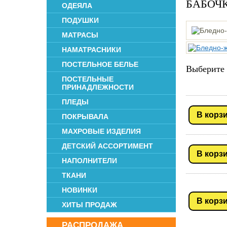
БАБОЧ
ОДЕЯЛА
ПОДУШКИ
МАТРАСЫ
НАМАТРАСНИКИ
ПОСТЕЛЬНОЕ БЕЛЬЕ
Выберите 
ПОСТЕЛЬНЫЕ
ПРИНАДЛЕЖНОСТИ
ПЛЕДЫ
В корз
ПОКРЫВАЛА
МАХРОВЫЕ ИЗДЕЛИЯ
ДЕТСКИЙ АССОРТИМЕНТ
В корз
НАПОЛНИТЕЛИ
ТКАНИ
НОВИНКИ
В корз
ХИТЫ ПРОДАЖ
РАСПРОДАЖА