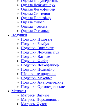
Одеяла Полушерстяные
Одеяла Лебяжий пух
Одеяла Легкофайбер
Одеяла Синтепон
Одеяла Полиэфир
Одеяла Фибер
Одеяла 4 сезона
Одеяла Стеганые
Подушки
Подушки Пуховые
Подушки Бамбук
Подушки Эвкалипт
Подушки Лебяжий пух
Подушки Ватные
Подушки Фибер
Подушки Легкофайбер
Подушки Полиэфир
Шерстяные подушки
Подушки Меховые
Подушки Анатомические
Подушки Ортопедические
Матрасы
Матрасы Ватные
Матрасы Поролоновые
Матрасы Футон