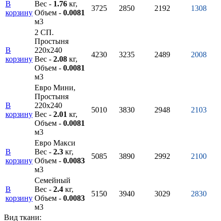
В
Вес -
1.76
кг,
3725
2850
2192
1308
корзину
Объем -
0.0081
м3
2 СП.
Простыня
В
220х240
4230
3235
2489
2008
корзину
Вес -
2.08
кг,
Объем -
0.0081
м3
Евро Мини,
Простыня
В
220х240
5010
3830
2948
2103
корзину
Вес -
2.01
кг,
Объем -
0.0081
м3
Евро Макси
В
Вес -
2.3
кг,
5085
3890
2992
2100
корзину
Объем -
0.0083
м3
Семейный
В
Вес -
2.4
кг,
5150
3940
3029
2830
корзину
Объем -
0.0083
м3
Вид ткани: