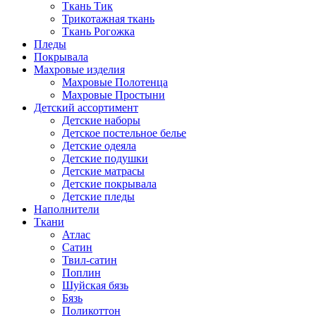
Ткань Тик
Трикотажная ткань
Ткань Рогожка
Пледы
Покрывала
Махровые изделия
Махровые Полотенца
Махровые Простыни
Детский ассортимент
Детские наборы
Детское постельное белье
Детские одеяла
Детские подушки
Детские матрасы
Детские покрывала
Детские пледы
Наполнители
Ткани
Атлас
Сатин
Твил-сатин
Поплин
Шуйская бязь
Бязь
Поликоттон