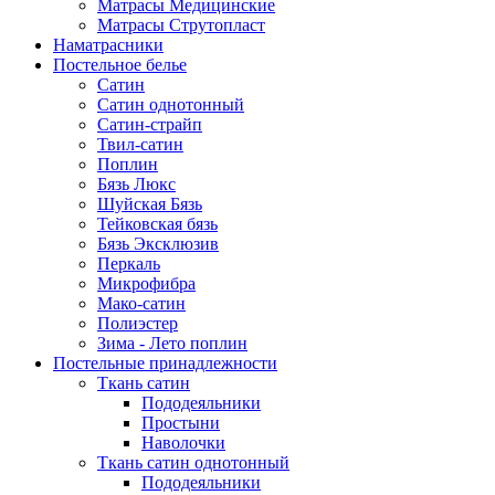
Матрасы Медицинские
Матрасы Струтопласт
Наматрасники
Постельное белье
Сатин
Сатин однотонный
Сатин-страйп
Твил-сатин
Поплин
Бязь Люкс
Шуйская Бязь
Тейковская бязь
Бязь Эксклюзив
Перкаль
Микрофибра
Мако-сатин
Полиэстер
Зима - Лето поплин
Постельные принадлежности
Ткань сатин
Пододеяльники
Простыни
Наволочки
Ткань сатин однотонный
Пододеяльники