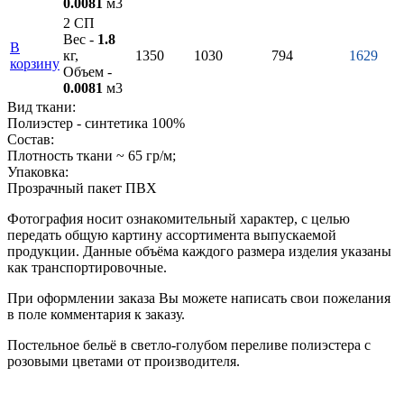
0.0081
м3
2 СП
Вес -
1.8
В
кг,
1350
1030
794
1629
корзину
Объем -
0.0081
м3
Вид ткани:
Полиэстер - синтетика 100%
Состав:
Плотность ткани ~ 65 гр/м;
Упаковка:
Прозрачный пакет ПВХ
Фотография носит ознакомительный характер, с целью
передать общую картину ассортимента выпускаемой
продукции. Данные объёма каждого размера изделия указаны
как транспортировочные.
При оформлении заказа Вы можете написать свои пожелания
в поле комментария к заказу.
Постельное бельё в светло-голубом переливе полиэстера с
розовыми цветами от производителя.