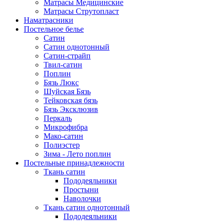
Матрасы Медицинские
Матрасы Струтопласт
Наматрасники
Постельное белье
Сатин
Сатин однотонный
Сатин-страйп
Твил-сатин
Поплин
Бязь Люкс
Шуйская Бязь
Тейковская бязь
Бязь Эксклюзив
Перкаль
Микрофибра
Мако-сатин
Полиэстер
Зима - Лето поплин
Постельные принадлежности
Ткань сатин
Пододеяльники
Простыни
Наволочки
Ткань сатин однотонный
Пододеяльники