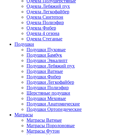
Одеяла Полушерстяные
Одеяла Лебяжий пух
Одеяла Легкофайбер
Одеяла Синтепон
Одеяла Полиэфир
Одеяла Фибер
Одеяла 4 сезона
Одеяла Стеганые
Подушки
Подушки Пуховые
Подушки Бамбук
Подушки Эвкалипт
Подушки Лебяжий пух
Подушки Ватные
Подушки Фибер
Подушки Легкофайбер
Подушки Полиэфир
Шерстяные подушки
Подушки Меховые
Подушки Анатомические
Подушки Ортопедические
Матрасы
Матрасы Ватные
Матрасы Поролоновые
Матрасы Футон