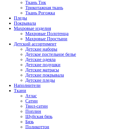
Ткань Тик
Трикотажная ткань
Ткань Рогожка
Пледы
Покрывала
Махровые изделия
Махровые Полотенца
Махровые Простыни
Детский ассортимент
Детские наборы
Детское постельное белье
Детские одеяла
Детские подушки
Детские матрасы
Детские покрывала
Детские пледы
Наполнители
Ткани
Атлас
Сатин
Твил-сатин
Поплин
Шуйская бязь
Бязь
Поликоттон