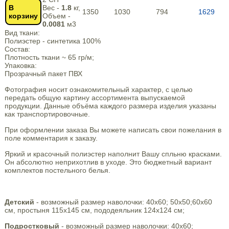
В
Вес -
1.8
кг,
1350
1030
794
1629
корзину
Объем -
0.0081
м3
Вид ткани:
Полиэстер - синтетика 100%
Состав:
Плотность ткани ~ 65 гр/м;
Упаковка:
Прозрачный пакет ПВХ
Фотография носит ознакомительный характер, с целью
передать общую картину ассортимента выпускаемой
продукции. Данные объёма каждого размера изделия указаны
как транспортировочные.
При оформлении заказа Вы можете написать свои пожелания в
поле комментария к заказу.
Яркий и красочный полиэстер наполнит Вашу спльню красками.
Он абсолютно неприхотлив в уходе. Это бюджетный вариант
комплектов постельного белья.
Детский
- возможный размер наволочки: 40х60; 50х50;60х60
см, простыня 115х145 см, пододеяльник 124х124 см;
Подростковый
- возможный размер наволочки: 40х60;