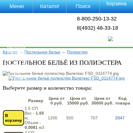
Корзина
Меню
Каталог
Поиск
Уцененные
8-800-250-13-32
товары
О компании
8(4932) 48-33-18
Контакты
Прайс-лист
Каталог
Каталог
→
Постельное белье
→
Полиэстер
Оплата
Доставка
ПОСТЕЛЬНОЕ БЕЛЬЁ ИЗ ПОЛИЭСТЕРА
Полезная
инфа
Магазины
Отзывы
Выберите размер и количество товара:
Видео
Цена от
Цена от
Цена от
Код
Размер
0 руб.
15000 руб.
30000 руб.
товара
1.5 СП
Вес -
1.65
В
кг,
1200
920
707
2047
корзину
Объем -
0.0081
м3
2 СП