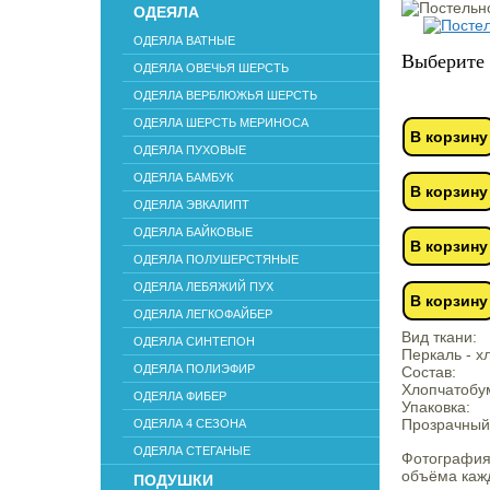
ОДЕЯЛА
ОДЕЯЛА ВАТНЫЕ
Выберите 
ОДЕЯЛА ОВЕЧЬЯ ШЕРСТЬ
ОДЕЯЛА ВЕРБЛЮЖЬЯ ШЕРСТЬ
ОДЕЯЛА ШЕРСТЬ МЕРИНОСА
В корзину
ОДЕЯЛА ПУХОВЫЕ
ОДЕЯЛА БАМБУК
В корзину
ОДЕЯЛА ЭВКАЛИПТ
ОДЕЯЛА БАЙКОВЫЕ
В корзину
ОДЕЯЛА ПОЛУШЕРСТЯНЫЕ
ОДЕЯЛА ЛЕБЯЖИЙ ПУХ
В корзину
ОДЕЯЛА ЛЕГКОФАЙБЕР
Вид ткани:
ОДЕЯЛА СИНТЕПОН
Перкаль - х
ОДЕЯЛА ПОЛИЭФИР
Состав:
Хлопчатобум
ОДЕЯЛА ФИБЕР
Упаковка:
Прозрачный
ОДЕЯЛА 4 СЕЗОНА
ОДЕЯЛА СТЕГАНЫЕ
Фотография
объёма кажд
ПОДУШКИ