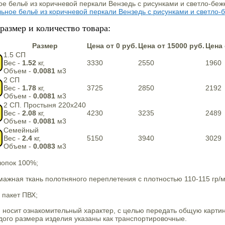
размер и количество товара:
Размер
Цена от 0 руб.
Цена от 15000 руб.
Цена 
1.5 СП
Вес -
1.52
кг,
3330
2550
1960
Объем -
0.0081
м3
2 СП
Вес -
1.78
кг,
3725
2850
2192
Объем -
0.0081
м3
2 СП. Простыня 220х240
Вес -
2.08
кг,
4230
3235
2489
Объем -
0.0081
м3
Семейный
Вес -
2.4
кг,
5150
3940
3029
Объем -
0.0083
м3
лопок 100%;
ажная ткань полотняного переплетения с плотностью 110-115 гр/м
 пакет ПВХ;
 носит ознакомительный характер, с целью передать общую карти
ого размера изделия указаны как транспортировочные.