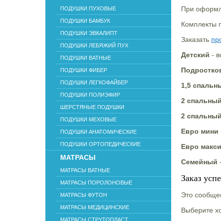
При оформле
ПОДУШКИ ПУХОВЫЕ
ПОДУШКИ БАМБУК
Комплекты п
ПОДУШКИ ЭВКАЛИПТ
Заказать
пр
ПОДУШКИ ЛЕБЯЖИЙ ПУХ
Детский
- в
ПОДУШКИ ВАТНЫЕ
Подростко
ПОДУШКИ ФИБЕР
ПОДУШКИ ЛЕГКОФАЙБЕР
1,5 спальн
ПОДУШКИ ПОЛИЭФИР
2 спальны
ШЕРСТЯНЫЕ ПОДУШКИ
2 спальны
ПОДУШКИ МЕХОВЫЕ
Евро мини
ПОДУШКИ АНАТОМИЧЕСКИЕ
ПОДУШКИ ОРТОПЕДИЧЕСКИЕ
Евро макс
МАТРАСЫ
Семейный
-
МАТРАСЫ ВАТНЫЕ
Заказ усп
МАТРАСЫ ПОРОЛОНОВЫЕ
Это сообщен
МАТРАСЫ ФУТОН
МАТРАСЫ МЕДИЦИНСКИЕ
Выберите хо
МАТРАСЫ СТРУТОПЛАСТ