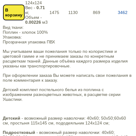
124х124
Вес -
0.71
В
кг,
1475
1130
869
3462
корзину
Объем -
0.00226
м3
Вид ткани:
Поплин - хлопок 100%
Упаковка:
Прозрачная упаковка ПВХ
Мы учитываем ваши пожелания только по колористике и
цветовой гамме и не принимаем заказы по конкретным
расцветкам тканей. Данные объёма каждого размера изделия
указаны как транспортировочные.
При оформлении заказа Вы можете написать свои пожелания в
поле комментария к заказу.
Детский комплект постельного белья из поплина с
изображением разноцветных животных, в расцветке серии
Ушастики.
Детский
- возможный размер наволочки: 40х60; 50х50;60х60
см, простыня 115х145 см, пододеяльник 124х124 см;
Подростковый
- возможный размер наволочки: 40х60;