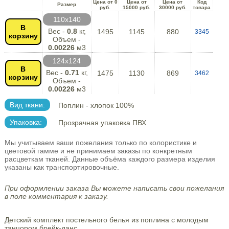
Цена от 0
Цена от
Цена от
Код
Размер
руб.
15000 руб.
30000 руб.
товара
110х140
В
Вес -
0.8
кг,
1495
1145
880
3345
корзину
Объем -
0.00226
м3
124х124
В
Вес -
0.71
кг,
1475
1130
869
3462
корзину
Объем -
0.00226
м3
Вид ткани:
Поплин - хлопок 100%
Упаковка:
Прозрачная упаковка ПВХ
Мы учитываем ваши пожелания только по колористике и
цветовой гамме и не принимаем заказы по конкретным
расцветкам тканей. Данные объёма каждого размера изделия
указаны как транспортировочные.
При оформлении заказа Вы можете написать свои пожелания
в поле комментария к заказу.
Детский комплект постельного белья из поплина с молодым
танцором брейк-данс.