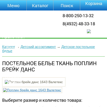
Корзина
Меню
Каталог
Поиск
Уцененные
8-800-250-13-32
товары
8(4932) 48-33-18
О компании
Контакты
Прайс-лист
Каталог
Каталог
→
Детский ассортимент
→
Детское постельное
Оплата
белье
Доставка
Полезная
ПОСТЕЛЬНОЕ БЕЛЬЕ ТКАНЬ ПОПЛИН
инфа
БРЕЙК ДАНС
Магазины
Отзывы
Видео
Выберите размер и количество товара: