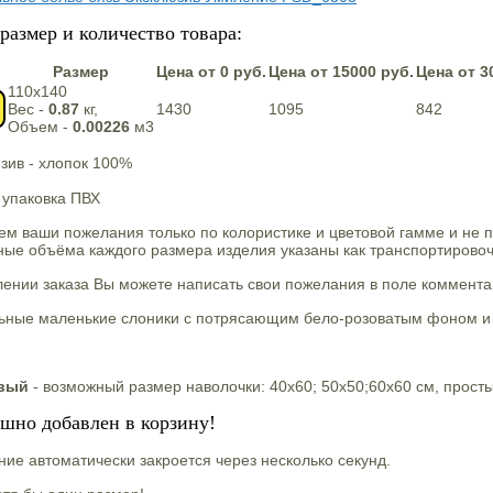
размер и количество товара:
Размер
Цена от 0 руб.
Цена от 15000 руб.
Цена от 3
110х140
Вес -
0.87
кг,
1430
1095
842
Объем -
0.00226
м3
зив - хлопок 100%
 упаковка ПВХ
м ваши пожелания только по колористике и цветовой гамме и не 
ные объёма каждого размера изделия указаны как транспортирово
нии заказа Вы можете написать свои пожелания в поле комментар
ьные маленькие слоники с потрясающим бело-розоватым фоном и
овый
- возможный размер наволочки: 40х60; 50х50;60х60 см, прост
ешно добавлен в корзину!
ие автоматически закроется через несколько секунд.