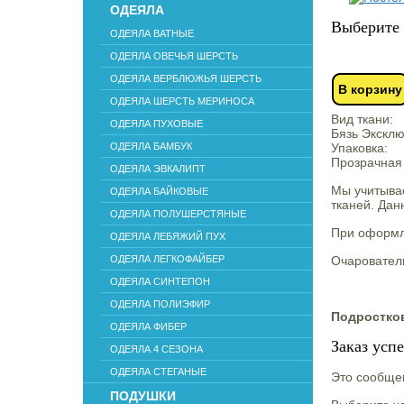
ОДЕЯЛА
Выберите 
ОДЕЯЛА ВАТНЫЕ
ОДЕЯЛА ОВЕЧЬЯ ШЕРСТЬ
ОДЕЯЛА ВЕРБЛЮЖЬЯ ШЕРСТЬ
В корзину
ОДЕЯЛА ШЕРСТЬ МЕРИНОСА
Вид ткани:
ОДЕЯЛА ПУХОВЫЕ
Бязь Эксклю
ОДЕЯЛА БАМБУК
Упаковка:
Прозрачная
ОДЕЯЛА ЭВКАЛИПТ
Мы учитывае
ОДЕЯЛА БАЙКОВЫЕ
тканей. Дан
ОДЕЯЛА ПОЛУШЕРСТЯНЫЕ
При оформле
ОДЕЯЛА ЛЕБЯЖИЙ ПУХ
ОДЕЯЛА ЛЕГКОФАЙБЕР
Очаровател
ОДЕЯЛА СИНТЕПОН
ОДЕЯЛА ПОЛИЭФИР
Подростк
ОДЕЯЛА ФИБЕР
Заказ усп
ОДЕЯЛА 4 СЕЗОНА
ОДЕЯЛА СТЕГАНЫЕ
Это сообщен
ПОДУШКИ