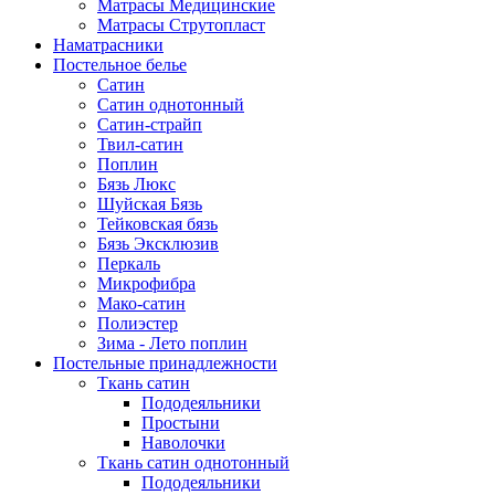
Матрасы Медицинские
Матрасы Струтопласт
Наматрасники
Постельное белье
Сатин
Сатин однотонный
Сатин-страйп
Твил-сатин
Поплин
Бязь Люкс
Шуйская Бязь
Тейковская бязь
Бязь Эксклюзив
Перкаль
Микрофибра
Мако-сатин
Полиэстер
Зима - Лето поплин
Постельные принадлежности
Ткань сатин
Пододеяльники
Простыни
Наволочки
Ткань сатин однотонный
Пододеяльники