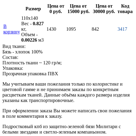
Цена от
Цена от
Цена от
Код
Размер
0 руб.
15000 руб.
30000 руб.
товара
110х140
Вес -
0.827
В
кг,
1430
1095
842
3417
корзину
Объем -
0.00226
м3
Вид ткани:
Бязь - хлопок 100%
Состав:
Плотность ткани ~ 120 гр/м;
Упаковка:
Прозрачная упаковка ПВХ
Мы учитываем ваши пожелания только по колористике и
цветовой гамме и не принимаем заказы по конкретным
расцветкам тканей. Данные объёма каждого размера изделия
указаны как транспортировочные.
При оформлении заказа Вы можете написать свои пожелания
в поле комментария к заказу.
Подростковый кпб из защитно-зеленой бязи Милитари с
белыми звездами и светло-зеленым компаньоном.