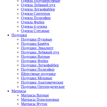
Одеяла Полушерстяные
Одеяла Лебяжий пух
Одеяла Легкофайбер
Одеяла Синтепон
Одеяла Полиэфир
Одеяла Фибер
Одеяла 4 сезона
Одеяла Стеганые
Подушки
Подушки Пуховые
Подушки Бамбук
Подушки Эвкалипт
Подушки Лебяжий пух
Подушки Ватные
Подушки Фибер
Подушки Легкофайбер
Подушки Полиэфир
Шерстяные подушки
Подушки Меховые
Подушки Анатомические
Подушки Ортопедические
Матрасы
Матрасы Ватные
Матрасы Поролоновые
Матрасы Футон