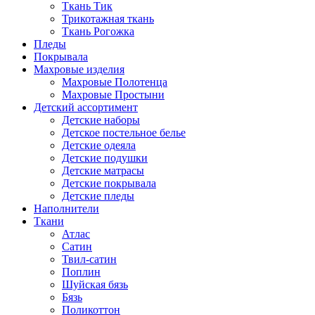
Ткань Тик
Трикотажная ткань
Ткань Рогожка
Пледы
Покрывала
Махровые изделия
Махровые Полотенца
Махровые Простыни
Детский ассортимент
Детские наборы
Детское постельное белье
Детские одеяла
Детские подушки
Детские матрасы
Детские покрывала
Детские пледы
Наполнители
Ткани
Атлас
Сатин
Твил-сатин
Поплин
Шуйская бязь
Бязь
Поликоттон