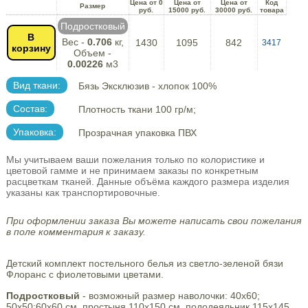
Цена от 0
Цена от
Цена от
Код
Размер
руб.
15000 руб.
30000 руб.
товара
Подростковый
В
Вес -
0.706
кг,
1430
1095
842
3417
корзину
Объем -
0.00226
м3
Вид ткани:
Бязь Эксклюзив - хлопок 100%
Состав:
Плотность ткани 100 гр/м;
Упаковка:
Прозрачная упаковка ПВХ
Мы учитываем ваши пожелания только по колористике и
цветовой гамме и не принимаем заказы по конкретным
расцветкам тканей. Данные объёма каждого размера изделия
указаны как транспортировочные.
При оформлении заказа Вы можете написать свои пожелания
в поле комментария к заказу.
Детский комплект постельного белья из светло-зеленой бязи
Флоранс с фиолетовыми цветами.
Подростковый
- возможный размер наволочки: 40х60;
50х50;60х60 см, простыня 110х150 см, пододеяльник 115х145