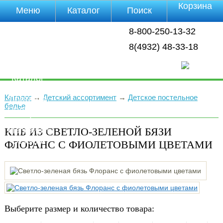
Корзина
Меню
Каталог
Поиск
Уцененные
8-800-250-13-32
товары
О компании
8(4932) 48-33-18
Контакты
Прайс-лист
Каталог
Оплата
Каталог
→
Детский ассортимент
→
Детское постельное
Доставка
белье
Полезная
инфа
КПБ ИЗ СВЕТЛО-ЗЕЛЕНОЙ БЯЗИ
Магазины
Отзывы
ФЛОРАНС С ФИОЛЕТОВЫМИ ЦВЕТАМИ
Видео
Выберите размер и количество товара: