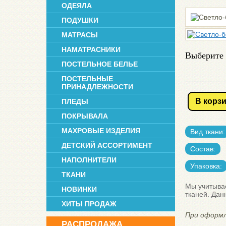
ОДЕЯЛА
ПОДУШКИ
МАТРАСЫ
НАМАТРАСНИКИ
Выберите 
ПОСТЕЛЬНОЕ БЕЛЬЕ
ПОСТЕЛЬНЫЕ
ПРИНАДЛЕЖНОСТИ
В корз
ПЛЕДЫ
ПОКРЫВАЛА
МАХРОВЫЕ ИЗДЕЛИЯ
Вид ткани:
ДЕТСКИЙ АССОРТИМЕНТ
Состав:
НАПОЛНИТЕЛИ
Упаковка:
ТКАНИ
Мы учитывае
НОВИНКИ
тканей. Дан
ХИТЫ ПРОДАЖ
При оформл
РАСПРОДАЖА