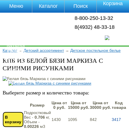
Корзина
Меню
Каталог
Поиск
Уцененные
8-800-250-13-32
товары
О компании
8(4932) 48-33-18
Контакты
Прайс-лист
Каталог
Каталог
→
Детский ассортимент
→
Детское постельное белье
Оплата
Доставка
КПБ ИЗ БЕЛОЙ БЯЗИ МАРКИЗА С
Полезная
СИНИМИ РИСУНКАМИ
инфа
Магазины
Отзывы
Видео
Выберите размер и количество товара:
Цена от
Цена от
Цена от
Код
Размер
0 руб.
15000 руб.
30000 руб.
товара
Подростковый
В
Вес -
0.706
кг,
1430
1095
842
3417
корзину
Объем -
0.00226
м3