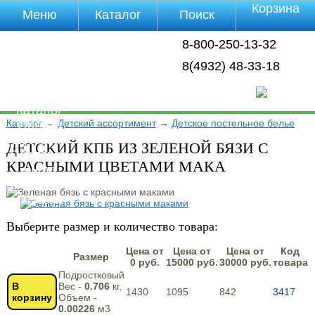
Корзина
Меню
Каталог
Поиск
Уцененные
8-800-250-13-32
товары
О компании
8(4932) 48-33-18
Контакты
Прайс-лист
Каталог
Каталог
→
Детский ассортимент
→
Детское постельное белье
Оплата
Доставка
ДЕТСКИЙ КПБ ИЗ ЗЕЛЕНОЙ БЯЗИ С
Полезная
КРАСНЫМИ ЦВЕТАМИ МАКА
инфа
Магазины
Отзывы
Видео
Выберите размер и количество товара:
Цена от
Цена от
Цена от
Код
Размер
0 руб.
15000 руб.
30000 руб.
товара
Подростковый
В
Вес -
0.706
кг,
1430
1095
842
3417
корзину
Объем -
0.00226
м3