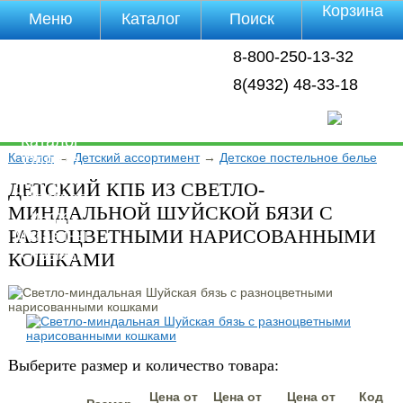
Корзина
Меню
Каталог
Поиск
Уцененные
8-800-250-13-32
товары
О компании
8(4932) 48-33-18
Контакты
Прайс-лист
Каталог
Каталог
→
Детский ассортимент
→
Детское постельное белье
Оплата
Доставка
ДЕТСКИЙ КПБ ИЗ СВЕТЛО-
Полезная
МИНДАЛЬНОЙ ШУЙСКОЙ БЯЗИ С
инфа
РАЗНОЦВЕТНЫМИ НАРИСОВАННЫМИ
Магазины
Отзывы
КОШКАМИ
Видео
Выберите размер и количество товара:
Цена от
Цена от
Цена от
Код