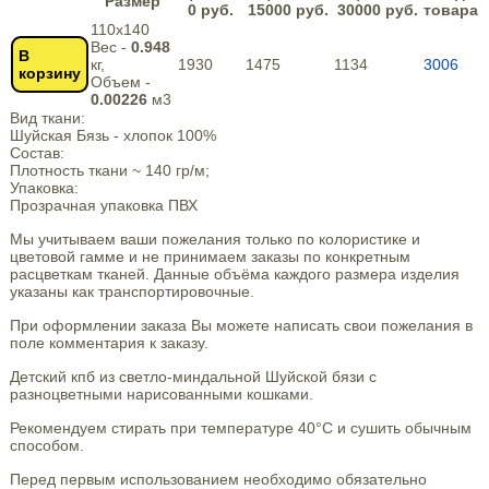
Размер
0 руб.
15000 руб.
30000 руб.
товара
110х140
Вес -
0.948
В
кг,
1930
1475
1134
3006
корзину
Объем -
0.00226
м3
Вид ткани:
Шуйская Бязь - хлопок 100%
Состав:
Плотность ткани ~ 140 гр/м;
Упаковка:
Прозрачная упаковка ПВХ
Мы учитываем ваши пожелания только по колористике и
цветовой гамме и не принимаем заказы по конкретным
расцветкам тканей. Данные объёма каждого размера изделия
указаны как транспортировочные.
При оформлении заказа Вы можете написать свои пожелания в
поле комментария к заказу.
Детский кпб из светло-миндальной Шуйской бязи с
разноцветными нарисованными кошками.
Рекомендуем стирать при температуре 40°С и сушить обычным
способом.
Перед первым использованием необходимо обязательно