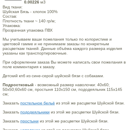
0.00226
м3
Вид ткани:
Шуйская Бязь - хлопок 100%
Состав:
Плотность ткани ~ 140 гр/м;
Упаковка:
Прозрачная упаковка ПВХ
Мы учитываем ваши пожелания только по колористике и
цветовой гамме и не принимаем заказы по конкретным
расцветкам тканей. Данные объёма каждого размера изделия
указаны как транспортировочные.
При оформлении заказа Вы можете написать свои пожелания в
поле комментария к заказу.
Детский кпб из сине-серой шуйской бязи с собаками.
Подростковый
- возможный размер наволочки: 40х60;
50х50;60х60 см, простыня 110х150 см, пододеяльник 115х145
см;
Заказать
постельное бельё
из этой же расцветки Шуйской бязи.
Заказать
пододеяльники
из этой же расцветки Шуйской бязи.
Заказать
простыни
из этой же расцветки Шуйской бязи.