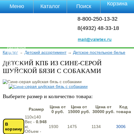
Корзина
Меню
Каталог
Поиск
Уцененные
8-800-250-13-32
товары
О компании
8(4932) 48-33-18
Контакты
Прайс-лист
Каталог
Каталог
→
Детский ассортимент
→
Детское постельное белье
Оплата
Доставка
ДЕТСКИЙ КПБ ИЗ СИНЕ-СЕРОЙ
Полезная
ШУЙСКОЙ БЯЗИ С СОБАКАМИ
инфа
Магазины
Отзывы
Видео
Выберите размер и количество товара:
Цена от
Цена от
Цена от
Код
Размер
0 руб.
15000 руб.
30000 руб.
товара
110х140
Вес -
0.948
В
кг,
1930
1475
1134
3006
корзину
Объем -