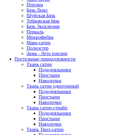
Поплин
Бязь Люкс
Шуйская Бязь
Тейковская бязь
Бязь Эксклюзив
Перкаль
Микрофибра
Мако-сатин
Полиэстер
Зима - Лето поплин
Постельные принадлежности
Ткань сатин
Пододеяльники
Простыни
Наволочки
Ткань сатин однотонный
Пододеяльники
Простыни
Наволочки
Ткань сатин-страйп
Пододеяльники
Простыни
Наволочки
Ткань Твил-сатин
Пододеяльники