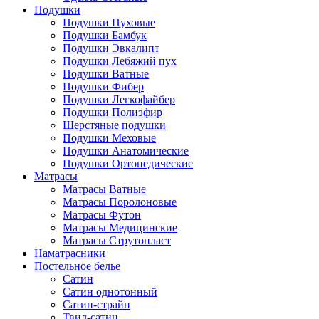
Подушки
Подушки Пуховые
Подушки Бамбук
Подушки Эвкалипт
Подушки Лебяжий пух
Подушки Ватные
Подушки Фибер
Подушки Легкофайбер
Подушки Полиэфир
Шерстяные подушки
Подушки Меховые
Подушки Анатомические
Подушки Ортопедические
Матрасы
Матрасы Ватные
Матрасы Поролоновые
Матрасы Футон
Матрасы Медицинские
Матрасы Струтопласт
Наматрасники
Постельное белье
Сатин
Сатин однотонный
Сатин-страйп
Твил-сатин