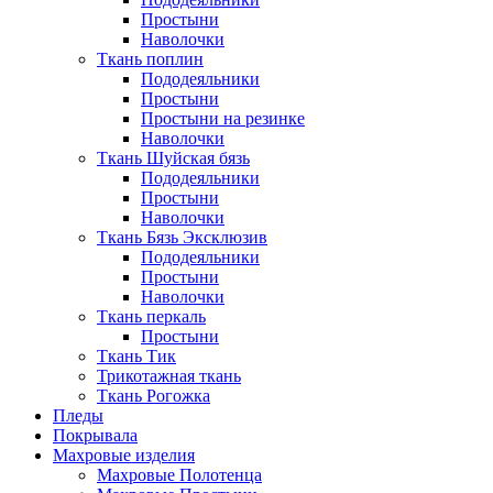
Простыни
Наволочки
Ткань поплин
Пододеяльники
Простыни
Простыни на резинке
Наволочки
Ткань Шуйская бязь
Пододеяльники
Простыни
Наволочки
Ткань Бязь Эксклюзив
Пододеяльники
Простыни
Наволочки
Ткань перкаль
Простыни
Ткань Тик
Трикотажная ткань
Ткань Рогожка
Пледы
Покрывала
Махровые изделия
Махровые Полотенца