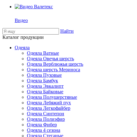
Видео
Найти
Каталог продукции
Одеяла
Одеяла Ватные
Одеяла Овечья шерсть
Одеяла Верблюжья шерсть
Одеяла шерсть Мериноса
Одеяла Пуховые
Одеяла Бамбук
Одеяла Эвкалипт
Одеяла Байковые
Одеяла Полушерстяные
Одеяла Лебяжий пух
Одеяла Легкофайбер
Одеяла Синтепон
Одеяла Полиэфир
Одеяла Фибер
Одеяла 4 сезона
Одеяла Стеганые