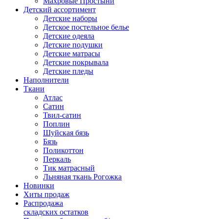
Махровые Простыни
Детский ассортимент
Детские наборы
Детское постельное белье
Детские одеяла
Детские подушки
Детские матрасы
Детские покрывала
Детские пледы
Наполнители
Ткани
Атлас
Сатин
Твил-сатин
Поплин
Шуйская бязь
Бязь
Поликоттон
Перкаль
Тик матрасный
Льняная ткань Рогожка
Новинки
Хиты продаж
Распродажа
складских остатков