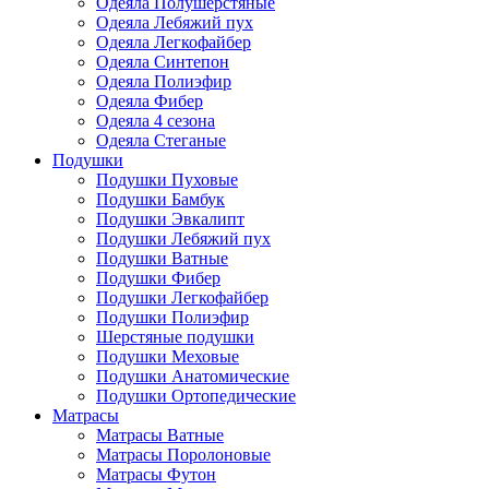
Одеяла Полушерстяные
Одеяла Лебяжий пух
Одеяла Легкофайбер
Одеяла Синтепон
Одеяла Полиэфир
Одеяла Фибер
Одеяла 4 сезона
Одеяла Стеганые
Подушки
Подушки Пуховые
Подушки Бамбук
Подушки Эвкалипт
Подушки Лебяжий пух
Подушки Ватные
Подушки Фибер
Подушки Легкофайбер
Подушки Полиэфир
Шерстяные подушки
Подушки Меховые
Подушки Анатомические
Подушки Ортопедические
Матрасы
Матрасы Ватные
Матрасы Поролоновые
Матрасы Футон