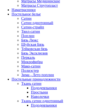
Матрасы Медицинские
Матрасы Струтопласт
Наматрасники
Постельное белье
Сатин
Сатин однотонный
Сатин-страйп
Твил-сатин
Поплин
Бязь Люкс
Шуйская Бязь
Тейковская бязь
Бязь Эксклюзив
Перкаль
Микрофибра
Мако-сатин
Полиэстер
Зима - Лето поплин
Постельные принадлежности
Ткань сатин
Пододеяльники
Простыни
Наволочки
Ткань сатин однотонный
Пододеяльники