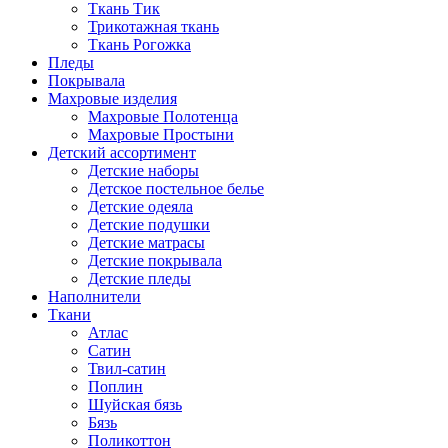
Ткань Тик
Трикотажная ткань
Ткань Рогожка
Пледы
Покрывала
Махровые изделия
Махровые Полотенца
Махровые Простыни
Детский ассортимент
Детские наборы
Детское постельное белье
Детские одеяла
Детские подушки
Детские матрасы
Детские покрывала
Детские пледы
Наполнители
Ткани
Атлас
Сатин
Твил-сатин
Поплин
Шуйская бязь
Бязь
Поликоттон