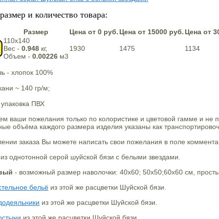
размер и количество товара:
Размер
Цена от 0 руб.
Цена от 15000 руб.
Цена от 3
110х140
Вес -
0.948
кг,
1930
1475
1134
Объем -
0.00226
м3
ь - хлопок 100%
кани ~ 140 гр/м;
 упаковка ПВХ
м ваши пожелания только по колористике и цветовой гамме и не 
ные объёма каждого размера изделия указаны как транспортирово
нии заказа Вы можете написать свои пожелания в поле комментар
 из однотонной серой шуйской бязи с белыми звездами.
овый
- возможный размер наволочки: 40х60; 50х50;60х60 см, прост
стельное бельё
из этой же расцветки Шуйской бязи.
додеяльники
из этой же расцветки Шуйской бязи.
остыни
из этой же расцветки Шуйской бязи.