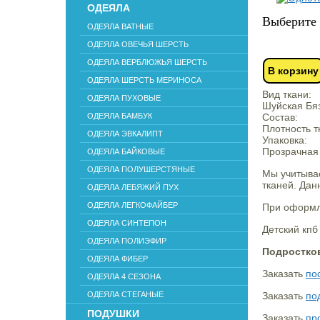
ОДЕЯЛА
Выберите 
ОДЕЯЛА ВАТНЫЕ
ОДЕЯЛА ОВЕЧЬЯ ШЕРСТЬ
ОДЕЯЛА ВЕРБЛЮЖЬЯ ШЕРСТЬ
В корзину
ОДЕЯЛА ШЕРСТЬ МЕРИНОСА
Вид ткани:
ОДЕЯЛА ПУХОВЫЕ
Шуйская Бяз
ОДЕЯЛА БАМБУК
Состав:
Плотность т
ОДЕЯЛА ЭВКАЛИПТ
Упаковка:
Прозрачная
ОДЕЯЛА БАЙКОВЫЕ
ОДЕЯЛА ПОЛУШЕРСТЯНЫЕ
Мы учитывае
тканей. Дан
ОДЕЯЛА ЛЕБЯЖИЙ ПУХ
ОДЕЯЛА ЛЕГКОФАЙБЕР
При оформле
ОДЕЯЛА СИНТЕПОН
Детский кпб
ОДЕЯЛА ПОЛИЭФИР
Подростк
ОДЕЯЛА ФИБЕР
Заказать
по
ОДЕЯЛА 4 СЕЗОНА
ОДЕЯЛА СТЕГАНЫЕ
Заказать
по
ПОДУШКИ
Заказать
пр