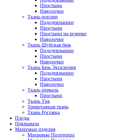
Простыни
Наволочки
Ткань поплин
Пододеяльники
Простыни
Простыни на резинке
Наволочки
Ткань Шуйская бязь
Пододеяльники
Простыни
Наволочки
Ткань Бязь Эксклюзив
Пододеяльники
Простыни
Наволочки
Ткань перкаль
Простыни
Ткань Тик
Трикотажная ткань
Ткань Рогожка
Пледы
Покрывала
Махровые изделия
Махровые Полотенца