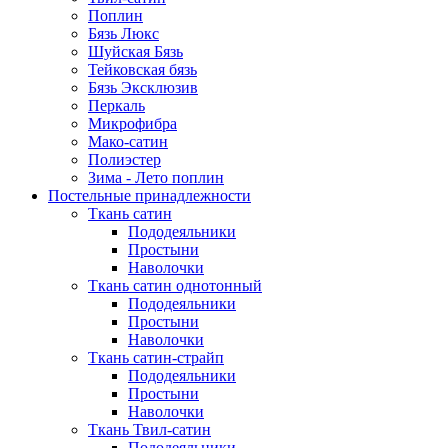
Поплин
Бязь Люкс
Шуйская Бязь
Тейковская бязь
Бязь Эксклюзив
Перкаль
Микрофибра
Мако-сатин
Полиэстер
Зима - Лето поплин
Постельные принадлежности
Ткань сатин
Пододеяльники
Простыни
Наволочки
Ткань сатин однотонный
Пододеяльники
Простыни
Наволочки
Ткань сатин-страйп
Пододеяльники
Простыни
Наволочки
Ткань Твил-сатин
Пододеяльники