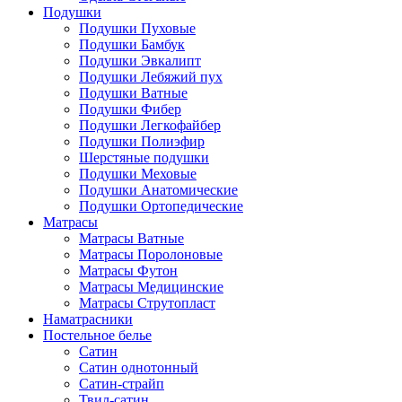
Подушки
Подушки Пуховые
Подушки Бамбук
Подушки Эвкалипт
Подушки Лебяжий пух
Подушки Ватные
Подушки Фибер
Подушки Легкофайбер
Подушки Полиэфир
Шерстяные подушки
Подушки Меховые
Подушки Анатомические
Подушки Ортопедические
Матрасы
Матрасы Ватные
Матрасы Поролоновые
Матрасы Футон
Матрасы Медицинские
Матрасы Струтопласт
Наматрасники
Постельное белье
Сатин
Сатин однотонный
Сатин-страйп
Твил-сатин