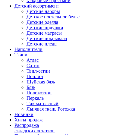
Махровые Простыни
Детский ассортимент
Детские наборы
Детское постельное белье
Детские одеяла
Детские подушки
Детские матрасы
Детские покрывала
Детские пледы
Наполнители
Ткани
Атлас
Сатин
Твил-сатин
Поплин
Шуйская бязь
Бязь
Поликоттон
Перкаль
Тик матрасный
Льняная ткань Рогожка
Новинки
Хиты продаж
Распродажа
складских остатков