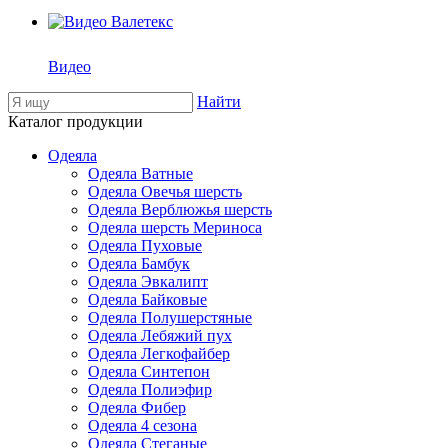
Видео
Найти
Каталог продукции
Одеяла
Одеяла Ватные
Одеяла Овечья шерсть
Одеяла Верблюжья шерсть
Одеяла шерсть Мериноса
Одеяла Пуховые
Одеяла Бамбук
Одеяла Эвкалипт
Одеяла Байковые
Одеяла Полушерстяные
Одеяла Лебяжий пух
Одеяла Легкофайбер
Одеяла Синтепон
Одеяла Полиэфир
Одеяла Фибер
Одеяла 4 сезона
Одеяла Стеганые