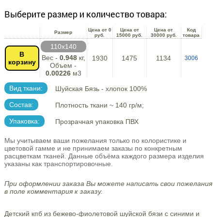
Выберите размер и количество товара:
Цена от 0
Цена от
Цена от
Код
Размер
руб.
15000 руб.
30000 руб.
товара
110х140
В
Вес -
0.948
кг,
1930
1475
1134
3006
корзину
Объем -
0.00226
м3
Вид ткани:
Шуйская Бязь - хлопок 100%
Состав:
Плотность ткани ~ 140 гр/м;
Упаковка:
Прозрачная упаковка ПВХ
Мы учитываем ваши пожелания только по колористике и
цветовой гамме и не принимаем заказы по конкретным
расцветкам тканей. Данные объёма каждого размера изделия
указаны как транспортировочные.
При оформлении заказа Вы можете написать свои пожелания
в поле комментария к заказу.
Детский кпб из бежево-фиолетовой шуйской бязи с синими и