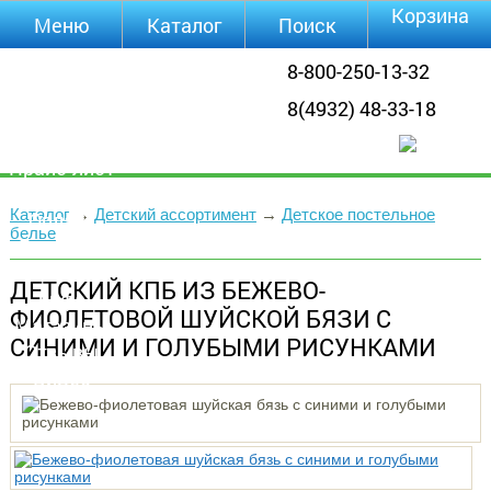
Корзина
Меню
Каталог
Поиск
Уцененные
8-800-250-13-32
товары
8(4932) 48-33-18
О компании
Контакты
Прайс-лист
Каталог
Каталог
→
Детский ассортимент
→
Детское постельное
Оплата
белье
Доставка
Полезная
ДЕТСКИЙ КПБ ИЗ БЕЖЕВО-
инфа
ФИОЛЕТОВОЙ ШУЙСКОЙ БЯЗИ С
Магазины
СИНИМИ И ГОЛУБЫМИ РИСУНКАМИ
Отзывы
Видео