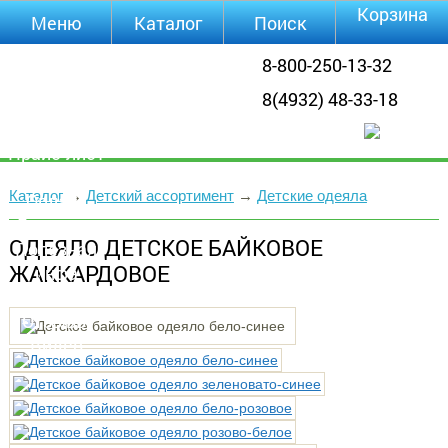
Корзина
Меню
Каталог
Поиск
Уцененные
8-800-250-13-32
товары
8(4932) 48-33-18
О компании
Контакты
Прайс-лист
Каталог
Каталог
→
Детский ассортимент
→
Детские одеяла
Оплата
Доставка
ОДЕЯЛО ДЕТСКОЕ БАЙКОВОЕ
Полезная
ЖАККАРДОВОЕ
инфа
Магазины
Отзывы
Видео