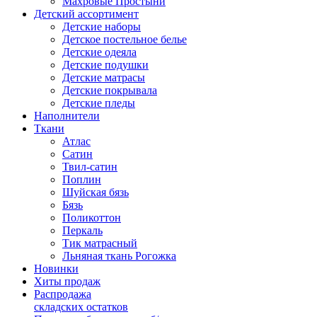
Махровые Простыни
Детский ассортимент
Детские наборы
Детское постельное белье
Детские одеяла
Детские подушки
Детские матрасы
Детские покрывала
Детские пледы
Наполнители
Ткани
Атлас
Сатин
Твил-сатин
Поплин
Шуйская бязь
Бязь
Поликоттон
Перкаль
Тик матрасный
Льняная ткань Рогожка
Новинки
Хиты продаж
Распродажа
складских остатков