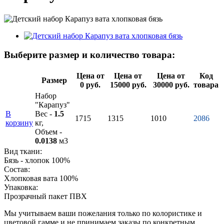
Выберите размер и количество товара:
Цена от
Цена от
Цена от
Код
Размер
0 руб.
15000 руб.
30000 руб.
товара
Набор
"Карапуз"
В
Вес -
1.5
1715
1315
1010
2086
корзину
кг,
Объем -
0.0138
м3
Вид ткани:
Бязь - хлопок 100%
Состав:
Хлопковая вата 100%
Упаковка:
Прозрачный пакет ПВХ
Мы учитываем ваши пожелания только по колористике и
цветовой гамме и не принимаем заказы по конкретным