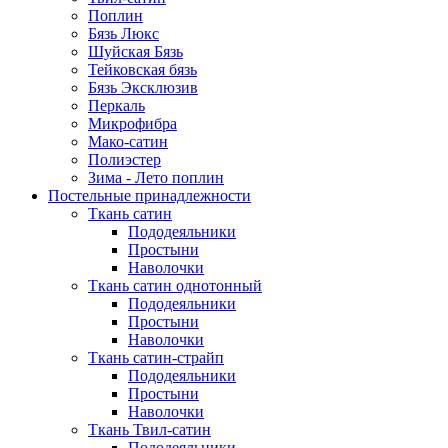
Поплин
Бязь Люкс
Шуйская Бязь
Тейковская бязь
Бязь Эксклюзив
Перкаль
Микрофибра
Мако-сатин
Полиэстер
Зима - Лето поплин
Постельные принадлежности
Ткань сатин
Пододеяльники
Простыни
Наволочки
Ткань сатин однотонный
Пододеяльники
Простыни
Наволочки
Ткань сатин-страйп
Пододеяльники
Простыни
Наволочки
Ткань Твил-сатин
Пододеяльники