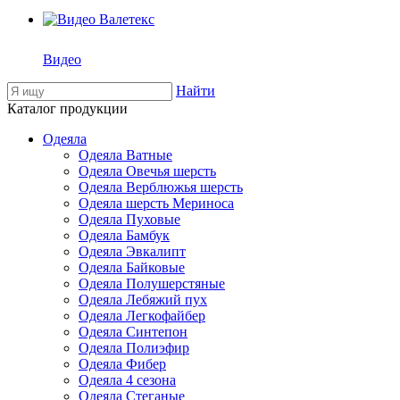
Видео
Найти
Каталог продукции
Одеяла
Одеяла Ватные
Одеяла Овечья шерсть
Одеяла Верблюжья шерсть
Одеяла шерсть Мериноса
Одеяла Пуховые
Одеяла Бамбук
Одеяла Эвкалипт
Одеяла Байковые
Одеяла Полушерстяные
Одеяла Лебяжий пух
Одеяла Легкофайбер
Одеяла Синтепон
Одеяла Полиэфир
Одеяла Фибер
Одеяла 4 сезона
Одеяла Стеганые