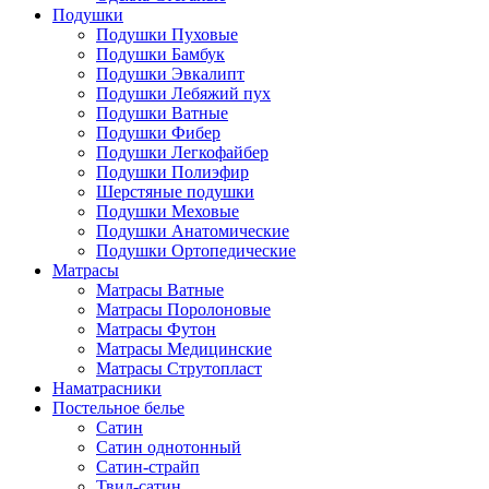
Подушки
Подушки Пуховые
Подушки Бамбук
Подушки Эвкалипт
Подушки Лебяжий пух
Подушки Ватные
Подушки Фибер
Подушки Легкофайбер
Подушки Полиэфир
Шерстяные подушки
Подушки Меховые
Подушки Анатомические
Подушки Ортопедические
Матрасы
Матрасы Ватные
Матрасы Поролоновые
Матрасы Футон
Матрасы Медицинские
Матрасы Струтопласт
Наматрасники
Постельное белье
Сатин
Сатин однотонный
Сатин-страйп
Твил-сатин