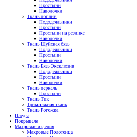
Простыни
Наволочки
Ткань поплин
Пододеяльники
Простыни
Простыни на резинке
Наволочки
Ткань Шуйская бязь
Пододеяльники
Простыни
Наволочки
Ткань Бязь Эксклюзив
Пододеяльники
Простыни
Наволочки
Ткань перкаль
Простыни
Ткань Тик
Трикотажная ткань
Ткань Рогожка
Пледы
Покрывала
Махровые изделия
Махровые Полотенца