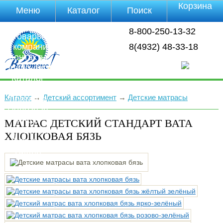
Корзина
Меню
Каталог
Поиск
Уцененные
8-800-250-13-32
товары
О компании
8(4932) 48-33-18
Контакты
Прайс-лист
Каталог
Оплата
Каталог
→
Детский ассортимент
→
Детские матрасы
Доставка
Полезная
инфа
МАТРАС ДЕТСКИЙ СТАНДАРТ ВАТА
Магазины
ХЛОПКОВАЯ БЯЗЬ
Отзывы
Видео