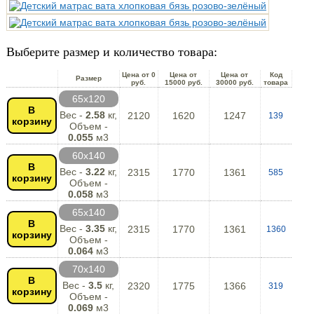
Выберите размер и количество товара:
Цена от 0
Цена от
Цена от
Код
Размер
руб.
15000 руб.
30000 руб.
товара
65х120
В
Вес -
2.58
кг,
2120
1620
1247
139
корзину
Объем -
0.055
м3
60х140
В
Вес -
3.22
кг,
2315
1770
1361
585
корзину
Объем -
0.058
м3
65х140
В
Вес -
3.35
кг,
2315
1770
1361
1360
корзину
Объем -
0.064
м3
70х140
В
Вес -
3.5
кг,
2320
1775
1366
319
корзину
Объем -
0.069
м3