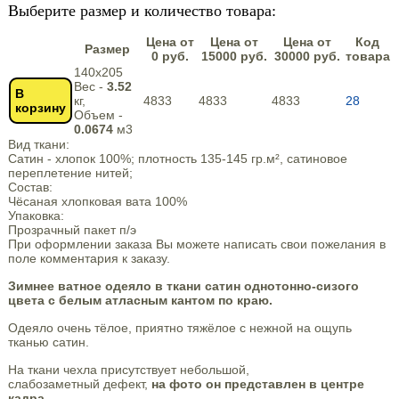
Выберите размер и количество товара:
Цена от
Цена от
Цена от
Код
Размер
0 руб.
15000 руб.
30000 руб.
товара
140х205
Вес -
3.52
В
кг,
4833
4833
4833
28
корзину
Объем -
0.0674
м3
Вид ткани:
Сатин - хлопок 100%; плотность 135-145 гр.м², сатиновое
переплетение нитей;
Состав:
Чёсаная хлопковая вата 100%
Упаковка:
Прозрачный пакет п/э
При оформлении заказа Вы можете написать свои пожелания в
поле комментария к заказу.
Зимнее ватное одеяло в ткани сатин однотонно-сизого
цвета с белым атласным кантом по краю.
Одеяло очень тёлое, приятно тяжёлое с нежной на ощупь
тканью сатин.
На ткани чехла присутствует небольшой,
слабозаметный дефект,
на фото он представлен в центре
кадра
.