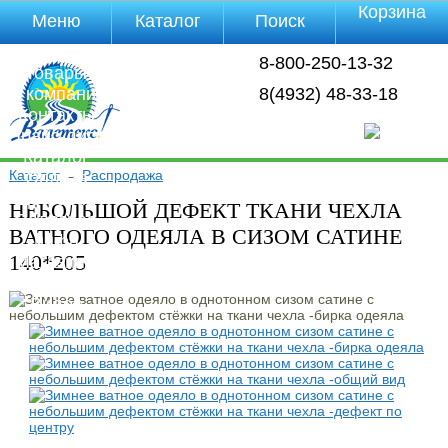
Корзина
Меню
Каталог
Поиск
Уцененные
8-800-250-13-32
товары
О компании
8(4932) 48-33-18
Контакты
Прайс-лист
Каталог
Каталог
→
Распродажа
Оплата
Доставка
НЕБОЛЬШОЙ ДЕФЕКТ ТКАНИ ЧЕХЛА
Полезная
ВАТНОГО ОДЕЯЛА В СИЗОМ САТИНЕ
инфа
140*205
Магазины
Отзывы
Видео