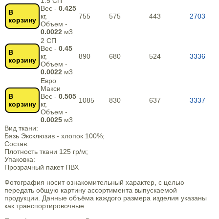
1.5 СП
Вес -
0.425
В
кг,
755
575
443
2703
корзину
Объем -
0.0022
м3
2 СП
Вес -
0.45
В
кг,
890
680
524
3336
корзину
Объем -
0.0022
м3
Евро
Макси
В
Вес -
0.505
1085
830
637
3337
корзину
кг,
Объем -
0.0025
м3
Вид ткани:
Бязь Эксклюзив - хлопок 100%;
Состав:
Плотность ткани 125 гр/м;
Упаковка:
Прозрачный пакет ПВХ
Фотография носит ознакомительный характер, с целью
передать общую картину ассортимента выпускаемой
продукции. Данные объёма каждого размера изделия указаны
как транспортировочные.