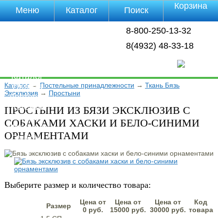
Корзина
Меню
Каталог
Поиск
Уцененные
8-800-250-13-32
товары
О компании
8(4932) 48-33-18
Контакты
Прайс-лист
Каталог
Каталог
→
Постельные принадлежности
→
Ткань Бязь
Оплата
Эксклюзив
→
Простыни
Доставка
Полезная
ПРОСТЫНИ ИЗ БЯЗИ ЭКСКЛЮЗИВ С
инфа
СОБАКАМИ ХАСКИ И БЕЛО-СИНИМИ
Магазины
ОРНАМЕНТАМИ
Отзывы
Видео
Выберите размер и количество товара:
Цена от
Цена от
Цена от
Код
Размер
0 руб.
15000 руб.
30000 руб.
товара