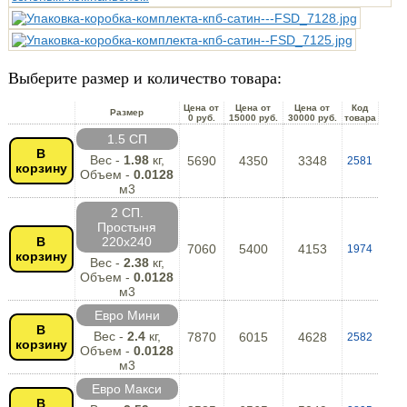
Выберите размер и количество товара:
Цена от
Цена от
Цена от
Код
Размер
0 руб.
15000 руб.
30000 руб.
товара
1.5 СП
В
Вес -
1.98
кг,
5690
4350
3348
2581
корзину
Объем -
0.0128
м3
2 СП.
Простыня
В
220х240
7060
5400
4153
1974
корзину
Вес -
2.38
кг,
Объем -
0.0128
м3
Евро Мини
В
Вес -
2.4
кг,
7870
6015
4628
2582
корзину
Объем -
0.0128
м3
Евро Макси
В