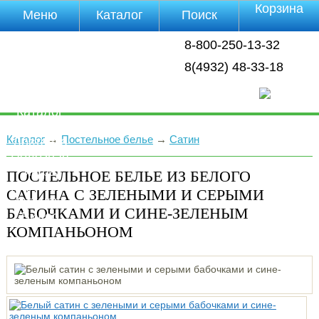
Корзина
Меню
Каталог
Поиск
Уцененные
8-800-250-13-32
товары
О компании
8(4932) 48-33-18
Контакты
Прайс-лист
Каталог
Оплата
Каталог
→
Постельное белье
→
Сатин
Доставка
Полезная
инфа
ПОСТЕЛЬНОЕ БЕЛЬЕ ИЗ БЕЛОГО
Магазины
САТИНА С ЗЕЛЕНЫМИ И СЕРЫМИ
Отзывы
БАБОЧКАМИ И СИНЕ-ЗЕЛЕНЫМ
Видео
КОМПАНЬОНОМ