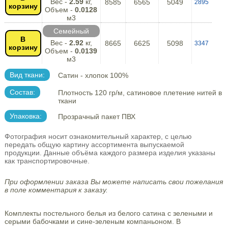
Вес -
2.59
кг,
8585
6565
5049
2895
корзину
Объем -
0.0128
м3
Семейный
В
Вес -
2.92
кг,
8665
6625
5098
3347
корзину
Объем -
0.0139
м3
Вид ткани:
Сатин - хлопок 100%
Состав:
Плотность 120 гр/м, сатиновое плетение нитей в
ткани
Упаковка:
Прозрачный пакет ПВХ
Фотография носит ознакомительный характер, с целью
передать общую картину ассортимента выпускаемой
продукции. Данные объёма каждого размера изделия указаны
как транспортировочные.
При оформлении заказа Вы можете написать свои пожелания
в поле комментария к заказу.
Комплекты постельного белья из белого сатина с зелеными и
серыми бабочками и сине-зеленым компаньоном. В